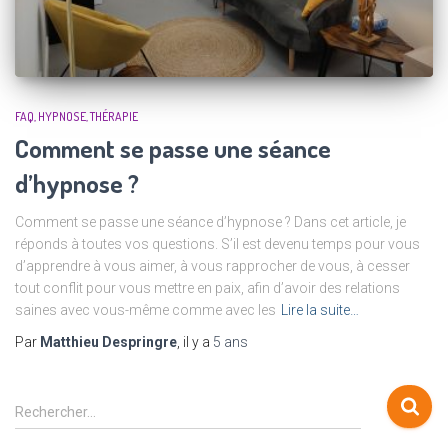
FAQ
HYPNOSE
THÉRAPIE
Comment se passe une séance
d’hypnose ?
Comment se passe une séance d’hypnose ? Dans cet article, je
réponds à toutes vos questions. S’il est devenu temps pour vous
d’apprendre à vous aimer, à vous rapprocher de vous, à cesser
tout conflit pour vous mettre en paix, afin d’avoir des relations
saines avec vous-même comme avec les
Lire la suite…
Par
Matthieu Despringre
, il y a
5 ans
R
Rechercher…
e
c