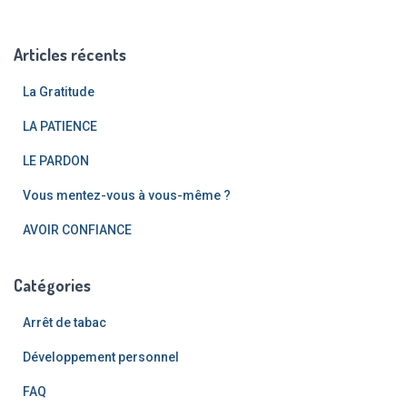
h
e
Articles récents
r
c
La Gratitude
h
e
LA PATIENCE
r
LE PARDON
:
Vous mentez-vous à vous-même ?
AVOIR CONFIANCE
Catégories
Arrêt de tabac
Développement personnel
FAQ